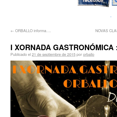
←
ORBALLO informa….
NOVAS CLA
I XORNADA GASTRONÓMICA :
Publicado el
21 de septiembre de 2015
por
orballo