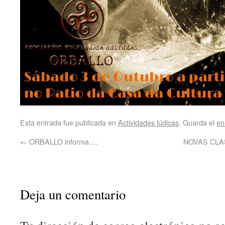
Esta entrada fue publicada en
Actividades lúdicas
. Guarda el
en
←
ORBALLO informa….
NOVAS CLA
Deja un comentario